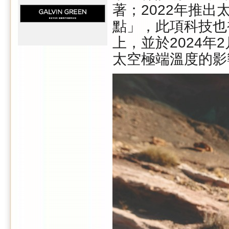
著；
2022
年推出
點」，此項科技也
上，並於
2024
年
2
太空極端溫度的影