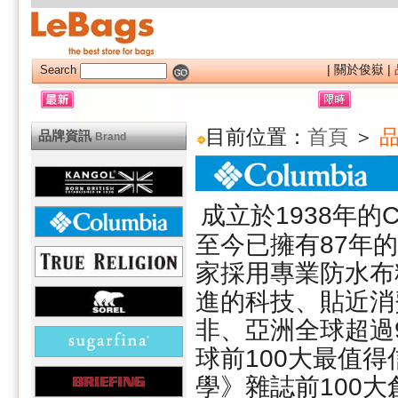
|
關於俊嶽
|
Search
目前位置：
首頁
＞
品
品牌資訊
Brand
成立於
1938
年的
C
至今已擁有
87
年的
家採用專業防水布
進的科技、貼近消
非、亞洲全球超過
球前
100
大最值得
學》雜誌前
100
大