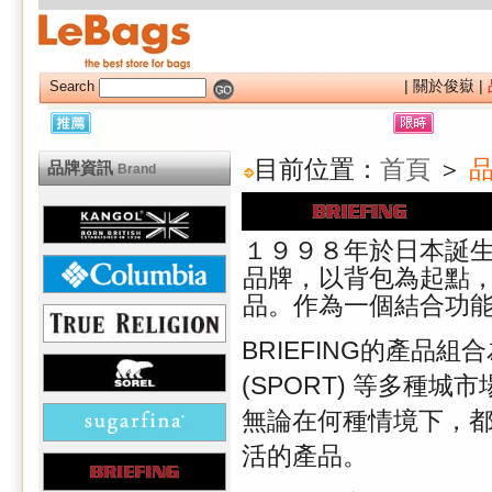
|
關於俊嶽
|
Search
目前位置：
首頁
＞
品
品牌資訊
Brand
１９９８年於日本誕生
品牌，以背包為起點
品。作為一個結合功
BRIEFING的產品組合為
(SPORT) 等多種
無論在何種情境下，
活的產品。